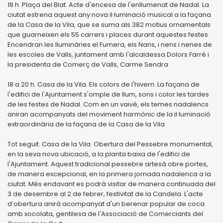
18 h. Plaça del Blat. Acte d'encesa de l'enllumenat de Nadal. La
ciutat estrena aquest any nova il·luminació musical a la façana
de la Casa de la Vila, que se suma als 382 motius ornamentals
que guarneixen els 55 carrers i places durant aquestes festes.
Encendran les lluminàries el Fumera, els Nans, i nens i nenes de
les escoles de Valls, juntament amb l'alcaldessa Dolors Farré i
la presidenta de Comerç de Valls, Carme Sendra
18 a 20 h. Casa de la Vila. Els colors de l'hivern. La façana de
l'edifici de l'Ajuntament s'omple de llum, sons i color les tardes
de les festes de Nadal. Com en un vaivé, els temes nadalencs
aniran acompanyats del moviment harmònic de la il·luminació
extraordinària de la façana de la Casa de la Vila
Tot seguit. Casa de la Vila. Obertura del Pessebre monumental,
en la seva nova ubicació, a la planta baixa de l'edifici de
l'Ajuntament. Aquest tradicional pessebre artesà obre portes,
de manera excepcional, en la primera jornada nadalenca a la
ciutat. Més endavant es podrà visitar de manera continuada del
3 de desembre al 2 de febrer, festivitat de la Candela. L'acte
d’obertura anirà acompanyat d'un berenar popular de coca
amb xocolata, gentilesa de l'Associació de Comerciants del