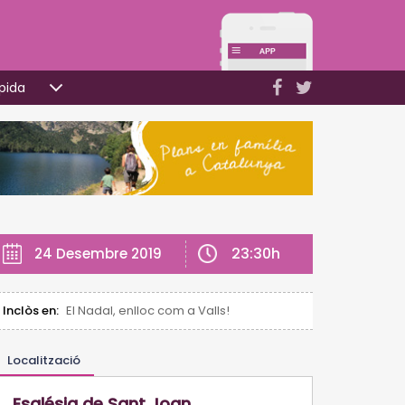
pida
23:30h
24 Desembre 2019
Inclòs en:
El Nadal, enlloc com a Valls!
Localització
Església de Sant Joan