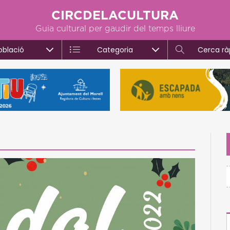
CIRCDELACULTURA
Guia cultural per gaudir del temps lliure
oblació
Categoria
Cerca rà