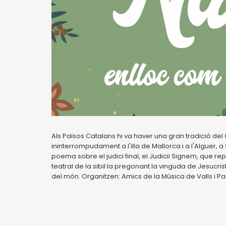
Als Països Catalans hi va haver una gran tradició del C
ininterrompudament a l'illa de Mallorca i a l'Alguer, 
poema sobre el judici final, el Judicii Signem, que re
teatral de la sibil·la pregonant la vinguda de Jesucri
del món. Organitzen: Amics de la Música de Valls i P