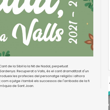
ant de la Sibil·la la Nit de Nadal, perpetuat
a Sardenya. Recuperat a Valls, és el cant dramatitzat d'un
produeix les profecies del personatge religiós i alhora
st com a jutge i també els successos de l'arribada de la fi
arròquia de Sant Joan.