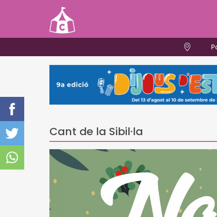
P
Cant de la Sibil·la