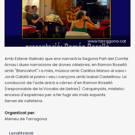
www.tarragona.cat
Amb Esteve Galindo que ens narrarà la Segona Part del Comte
Arnau i dues narracions de dones cèlebres; en Ramon Roselló
amb "Blancafort" i a més, música amb Carlitos Manso al saxo i
Jordi Català al piano i veu i cançons amb Isabel Castellnou. La
conducció de l'acte anirà a càrrec d'en Ramon Roselló
(responsable de la Vocalia de Lletres). Carquinyolis, mistela i
encesa d'espelmes per a fer fugir els mals esperits.
Servei de cafeteria.
Organitzat per:
Ateneu de Tarragona
Localització