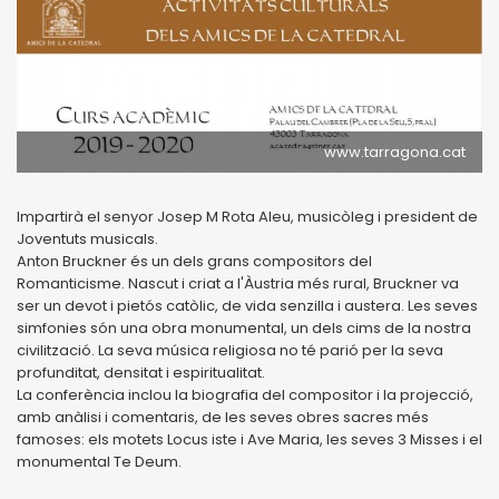
www.tarragona.cat
Impartirà el senyor Josep M Rota Aleu, musicòleg i president de
Joventuts musicals.
Anton Bruckner és un dels grans compositors del
Romanticisme. Nascut i criat a l'Àustria més rural, Bruckner va
ser un devot i pietós catòlic, de vida senzilla i austera. Les seves
simfonies són una obra monumental, un dels cims de la nostra
civilització. La seva música religiosa no té parió per la seva
profunditat, densitat i espiritualitat.
La conferència inclou la biografia del compositor i la projecció,
amb anàlisi i comentaris, de les seves obres sacres més
famoses: els motets Locus iste i Ave Maria, les seves 3 Misses i el
monumental Te Deum.