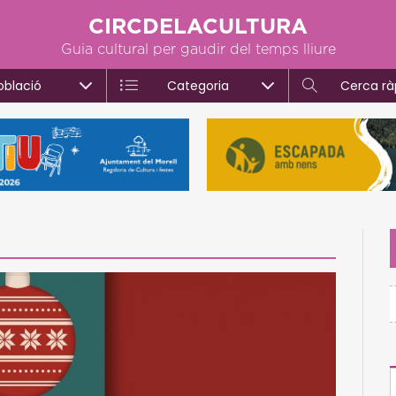
CIRCDELACULTURA
Guia cultural per gaudir del temps lliure
oblació
Categoria
Cerca rà