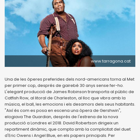
www.tarragona.cat
Una de les òperes preferides dels nord-americans torna al Met
per primer cop, després de gairebé 30 anys sense fer-ho.
L'elegant producció de James Robinson transporta al públic de
Catfish Row, al litoral de Charleston, al lloc que vibra amb la
música, el ball, les emocions i els desamors dels seus habitants.
"Així és com es posa en escena una òpera de Gershwin",
elogiava The Guardian, després de l'estrena de la nova
producció a Londres el 2018. David Robertson dirigeix un
repartiment dinàmic, que compta amb la complicitat del duet
d'Eric Owens i Angel Blue, en els papers principals. Per