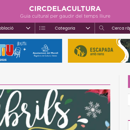
CIRCDELACULTURA
Guia cultural per gaudir del temps lliure
oblació
Categoria
Cerca rà