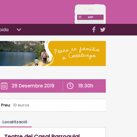
pida
19:30h
29 Desembre 2019
Preu:
10 euros
Localització
Teatre del Casal Parroquial