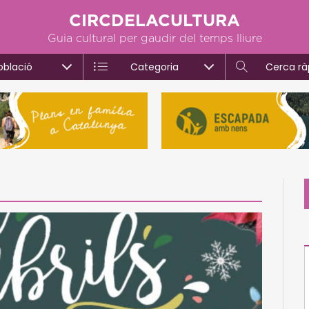
CIRCDELACULTURA
Guia cultural per gaudir del temps lliure
oblació
Categoria
Cerca rà