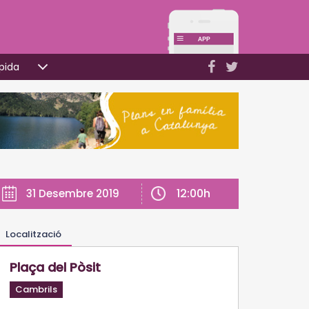
pida
12:00h
31 Desembre 2019
Localització
Plaça del Pòsit
Cambrils