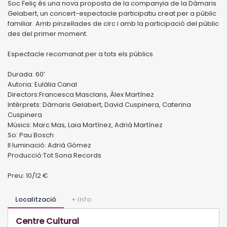
Soc Feliç és una nova proposta de la companyia de la Dàmaris
Gelabert, un concert-espectacle participatiu creat per a públic
familiar. Amb pinzellades de circ i amb la participació del públic
des del primer moment.
Espectacle recomanat per a tots els públics.
Durada: 60’
Autoria: Eulàlia Canal
Directors:Francesca Masclans, Àlex Martínez
Intèrprets: Dàmaris Gelabert, David Cuspinera, Caterina
Cuspinera
Músics: Marc Mas, Laia Martínez, Adrià Martínez
So: Pau Bosch
Il·luminació: Adrià Gómez
Producció:Tot Sona Records
Preu: 10/12 €
Localització
+ Info
Centre Cultural