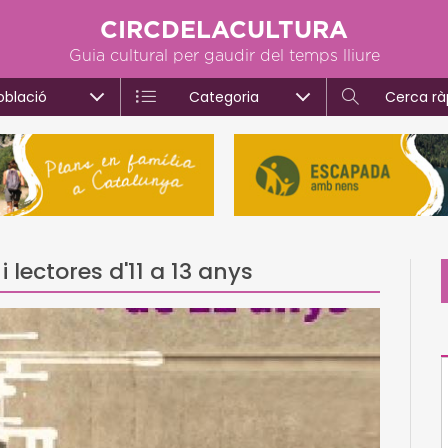
CIRCDELACULTURA
Guia cultural per gaudir del temps lliure
oblació
Categoria
Cerca rà
i lectores d'11 a 13 anys