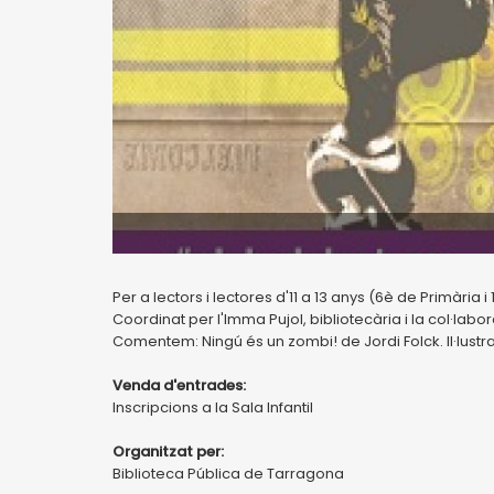
Per a lectors i lectores d'11 a 13 anys (6è de Primària i 
Coordinat per l'Imma Pujol, bibliotecària i la col·labor
Comentem: Ningú és un zombi! de Jordi Folck. Il·lust
Venda d'entrades:
Inscripcions a la Sala Infantil
Organitzat per:
Biblioteca Pública de Tarragona