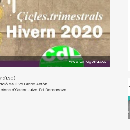
www.tarragona.cat
1r d'ESO)
ació de l'Eva Gloria Antón.
racions d'Òscar Julve. Ed. Barcanova