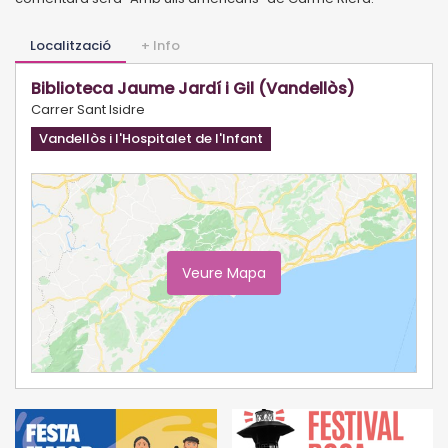
Localització
+ Info
Biblioteca Jaume Jardí i Gil (Vandellòs)
Carrer Sant Isidre
Vandellòs i l'Hospitalet de l'Infant
Veure Mapa
Ampliar Mapa