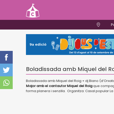
P
Boladissada amb Miquel del R
Boladissada amb Miquel del Roig + dj Biano (d’Orxa
Major amb el cantautor Miquel del Roig
que compagi
forma planera i senzilla. Organitza: Casal popular La