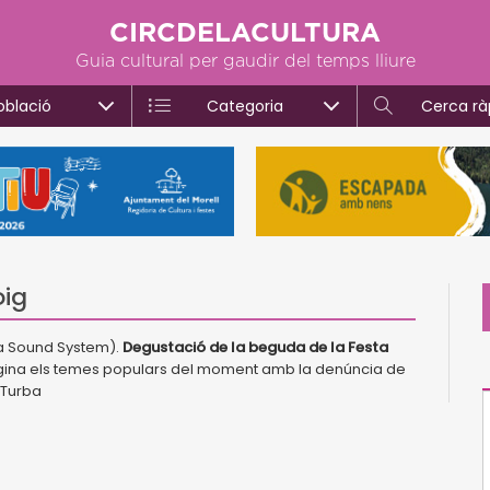
CIRCDELACULTURA
Guia cultural per gaudir del temps lliure
oblació
Categoria
Cerca rà
oig
ta Sound System).
Degustació de la beguda de la Festa
na els temes populars del moment amb la denúncia de
 Turba