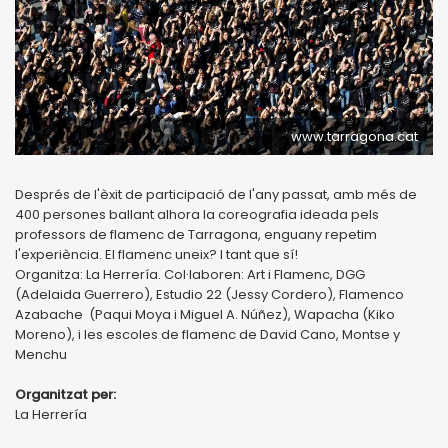
www.tarragona.cat
Després de l'èxit de participació de l'any passat, amb més de
400 persones ballant alhora la coreografia ideada pels
professors de flamenc de Tarragona, enguany repetim
l'experiència. El flamenc uneix? I tant que sí!
Organitza: La Herrería. Col·laboren: Art i Flamenc, DGG
(Adelaida Guerrero), Estudio 22 (Jessy Cordero), Flamenco
Azabache (Paqui Moya i Miguel A. Núñez), Wapacha (Kiko
Moreno), i les escoles de flamenc de David Cano, Montse y
Menchu
Organitzat per:
La Herrería