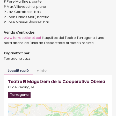
? Pere Martínez, cante
? Max Villavecchia, piano
? Javi Garrabella, baix
? Joan Carles Marí, bateria
? José Manuel Álvarez, ball
Venda d'entrades:
www.tarracoticket.cat
i taquilles del Teatre Tarragona, i una
hora abans de l'inici de l'espectacle al mateix recinte
Organitzat per:
Tarragona Jazz
Localització
+ Info
Teatre El Magatzem de la Cooperativa Obrera
C. de Reding, 14
Tarragona