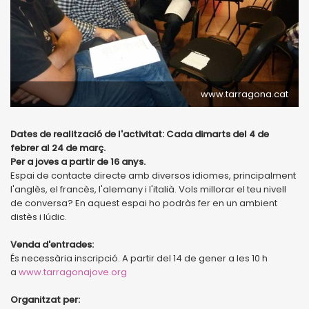
www.tarragona.cat
Dates de realització de l'activitat: Cada dimarts del 4 de
febrer al 24 de març.
Per a joves a partir de 16 anys.
Espai de contacte directe amb diversos idiomes, principalment
l'anglès, el francès, l'alemany i l'italià. Vols millorar el teu nivell
de conversa? En aquest espai ho podràs fer en un ambient
distès i lúdic.
Venda d'entrades:
És necessària inscripció. A partir del 14 de gener a les 10 h
a
www.tarragonajove.org
Organitzat per: