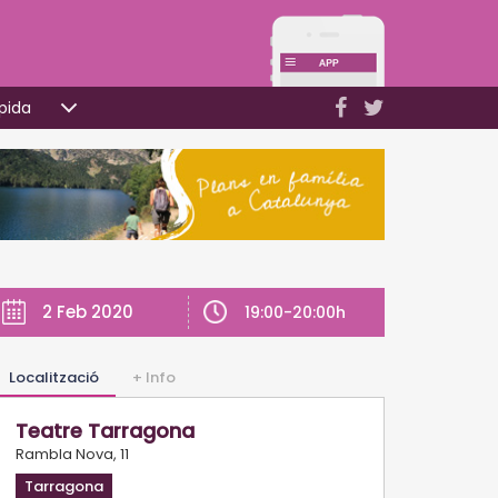
pida
2 Feb 2020
19:00-20:00h
Localització
+ Info
Teatre Tarragona
Rambla Nova, 11
Tarragona