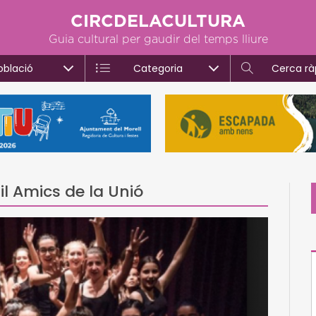
CIRCDELACULTURA
Guia cultural per gaudir del temps lliure
oblació
Categoria
Cerca rà
il Amics de la Unió