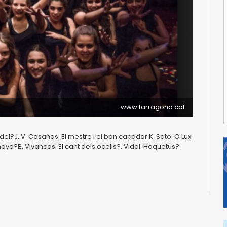
www.tarragona.cat
odel?J. V. Casañas: El mestre i el bon caçador K. Sato: O Lux
ayo?B. Vivancos: El cant dels ocells?. Vidal: Hoquetus?.