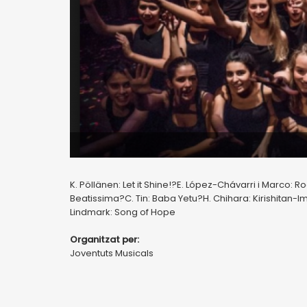
K. Pöllänen: Let it Shine!?E. López-Chávarri i Marco: R
Beatissima?C. Tin: Baba Yetu?H. Chihara: Kirishitan-Im
Lindmark: Song of Hope
Organitzat per:
Joventuts Musicals