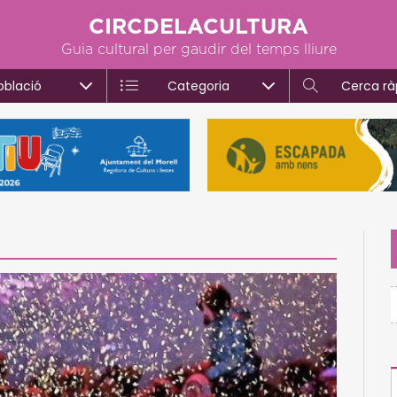
CIRCDELACULTURA
Guia cultural per gaudir del temps lliure
oblació
Categoria
Cerca rà