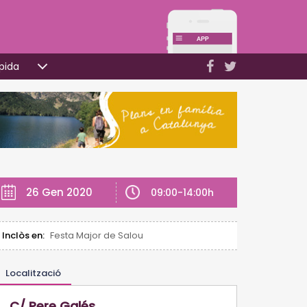
pida
26 Gen 2020
09:00-14:00h
Inclòs en:
Festa Major de Salou
Localització
C/ Pere Galés