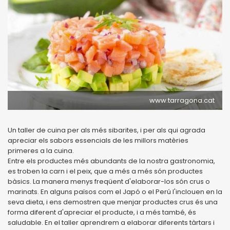
www.tarragona.cat
Un taller de cuina per als més sibarites, i per als qui agrada
apreciar els sabors essencials de les millors matèries
primeres a la cuina.
Entre els productes més abundants de la nostra gastronomia,
es troben la carn i el peix, que a més a més són productes
bàsics. La manera menys freqüent d'elaborar-los són crus o
marinats. En alguns països com el Japó o el Perú l'inclouen en la
seva dieta, i ens demostren que menjar productes crus és una
forma diferent d'apreciar el producte, i a més també, és
saludable. En el taller aprendrem a elaborar diferents tàrtars i