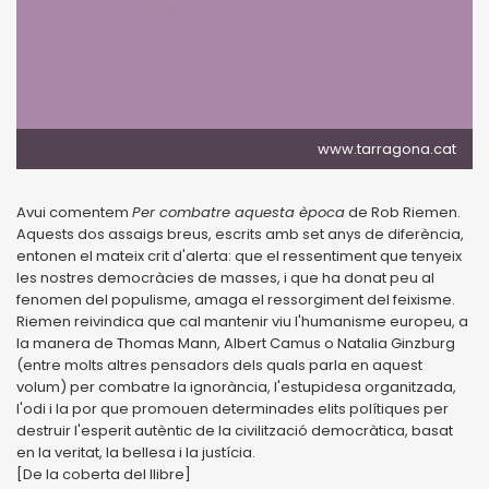
www.tarragona.cat
Avui comentem
Per combatre aquesta època
de Rob Riemen.
Aquests dos assaigs breus, escrits amb set anys de diferència,
entonen el mateix crit d'alerta: que el ressentiment que tenyeix
les nostres democràcies de masses, i que ha donat peu al
fenomen del populisme, amaga el ressorgiment del feixisme.
Riemen reivindica que cal mantenir viu l'humanisme europeu, a
la manera de Thomas Mann, Albert Camus o Natalia Ginzburg
(entre molts altres pensadors dels quals parla en aquest
volum) per combatre la ignorància, l'estupidesa organitzada,
l'odi i la por que promouen determinades elits polítiques per
destruir l'esperit autèntic de la civilització democràtica, basat
en la veritat, la bellesa i la justícia.
[De la coberta del llibre]