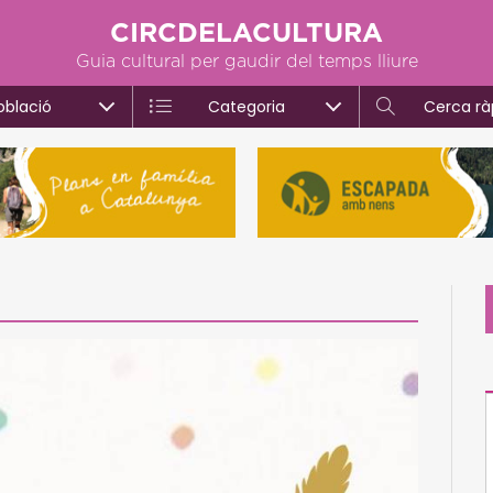
CIRCDELACULTURA
Guia cultural per gaudir del temps lliure
oblació
Categoria
Cerca rà