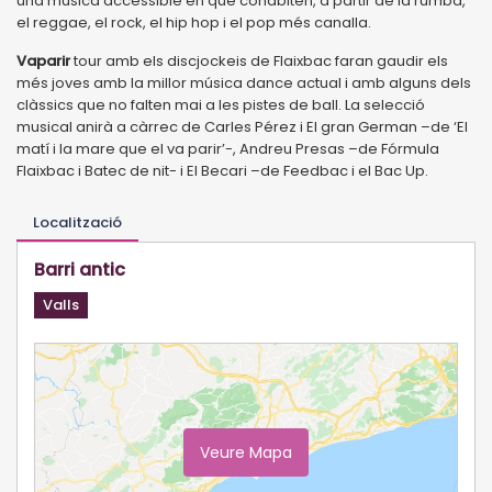
una música accessible en què cohabiten, a partir de la rumba,
el reggae, el rock, el hip hop i el pop més canalla.
Vaparir
tour amb els discjockeis de Flaixbac faran gaudir els
més joves amb la millor música dance actual i amb alguns dels
clàssics que no falten mai a les pistes de ball. La selecció
musical anirà a càrrec de Carles Pérez i El gran German –de ‘El
matí i la mare que el va parir’-, Andreu Presas –de Fórmula
Flaixbac i Batec de nit- i El Becari –de Feedbac i el Bac Up.
Localització
Barri antic
Valls
Veure Mapa