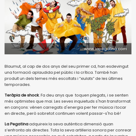
www.lapegatina.com
Blaumut, al cap de dos anys del seu primer cd, han esdevingut
una formació aplaudida pel públic i la crítica. També han
produït un dels temes més escoltats i “xiulats” de les últimes
temporades.
Teràpia de shock
. Fa deu anys que toquen plegats, i se senten
més optimistes que mai. Les seves inquietuds s'han transformat
en cançons: vénen carregats d'energia per fer música i tocar
en directe, però sobretot continuen volent passar-s'ho bé!
La Pegatina
adquireix la seva autèntica dimensió quan
s’enfronta als directes. Tota la seva artilleria sonora per conrear