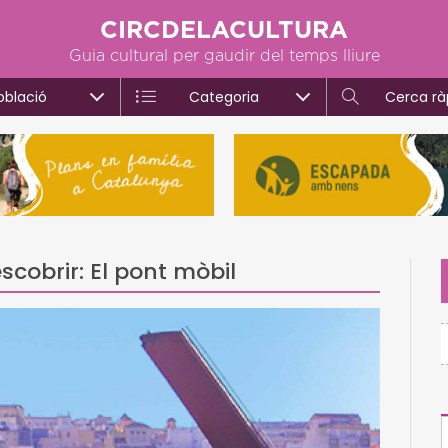
CIRCDELACULTURA
Guia cultural per gaudir del temps lliure
oblació
Categoria
Cerca rà
scobrir: El pont mòbil