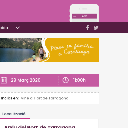
pida
11:00h
29 Març 2020
Inclòs en:
Vine al Port de Tarragona
Localització
Arxiu del Port de Tarragona