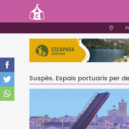
P
Suspès. Espais portuaris per de