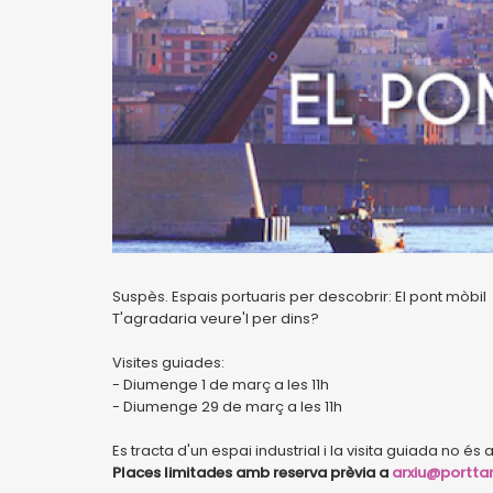
Suspès. Espais portuaris per descobrir: El pont mòbil
T'agradaria veure'l per dins?
Visites guiades:
- Diumenge 1 de març a les 11h
- Diumenge 29 de març a les 11h
Es tracta d'un espai industrial i la visita guiada no é
Places limitades amb reserva prèvia a
arxiu@portta