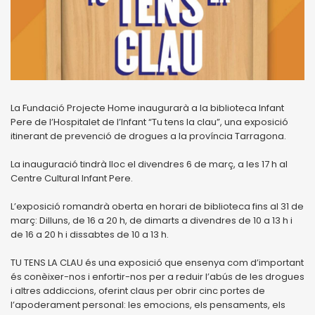
La Fundació Projecte Home inaugurarà a la biblioteca Infant
Pere de l’Hospitalet de l’Infant “Tu tens la clau”, una exposició
itinerant de prevenció de drogues a la província Tarragona.
La inauguració tindrà lloc el divendres 6 de març, a les 17 h al
Centre Cultural Infant Pere.
L’exposició romandrà oberta en horari de biblioteca fins al 31 de
març: Dilluns, de 16 a 20 h, de dimarts a divendres de 10 a 13 h i
de 16 a 20 h i dissabtes de 10 a 13 h.
TU TENS LA CLAU és una exposició que ensenya com d’important
és conèixer-nos i enfortir-nos per a reduir l’abús de les drogues
i altres addiccions, oferint claus per obrir cinc portes de
l’apoderament personal: les emocions, els pensaments, els