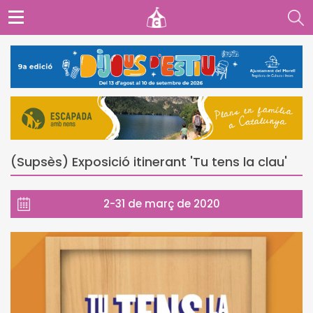
(Supsès) Exposició itinerant 'Tu tens la clau'
2-31 de març de 2020