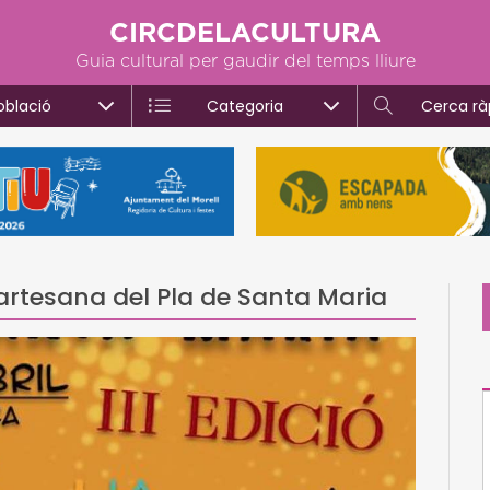
CIRCDELACULTURA
Guia cultural per gaudir del temps lliure
oblació
Categoria
Cerca rà
 artesana del Pla de Santa Maria