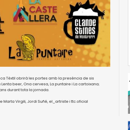
rica Tèxtil obrirà les portes amb la presència de sis
 Lenta beer, Ona cervesa, La puntaire i La cartoixana;
ans durant tota la jornada.
a Virgili, Jordi Suñé, el_artriste i ttc.oficial