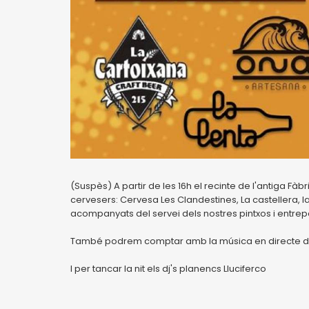
(Suspès) A partir de les 16h el recinte de l'antiga Fàb
cervesers: Cervesa Les Clandestines, La castellera, la
acompanyats del servei dels nostres pintxos i entrep
També podrem comptar amb la música en directe de Mart
I per tancar la nit els dj's planencs Lluciferco