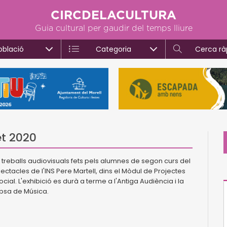
CIRCDELACULTURA
Guia cultural per gaudir del temps lliure
oblació
Categoria
Cerca rà
et 2020
s treballs audiovisuals fets pels alumnes de segon curs del
ectacles de l'INS Pere Martell, dins el Mòdul de Projectes
al. L'exhibició es durà a terme a l'Antiga Audiència i la
apsa de Música.