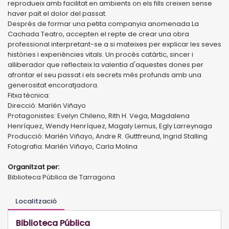
reprodueix amb facilitat en ambients on els fills creixen sense
haver paït el dolor del passat.
Després de formar una petita companyia anomenada La
Cachada Teatro, accepten el repte de crear una obra
professional interpretant-se a si mateixes per explicar les seves
històries i experiències vitals. Un procés catàrtic, sincer i
alliberador que reflecteix la valentia d'aquestes dones per
afrontar el seu passat i els secrets més profunds amb una
generositat encoratjadora.
Fitxa tècnica:
Direcció: Marlén Viñayo
Protagonistes: Evelyn Chileno, Rith H. Vega, Magdalena
Henríquez, Wendy Henríquez, Magaly Lemus, Egly Larreynaga
Producció: Marlén Viñayo, Andre R. Guttfreund, Ingrid Stalling
Fotografia: Marlén Viñayo, Carla Molina
Organitzat per:
Biblioteca Pública de Tarragona
Localització
Biblioteca Pública