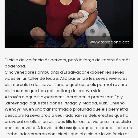
www.tarragona.cat
El cicle de violència és pervers, però la força del teatre és més
poderosa.
Cinc venedores ambulants d'El Salvador exposen les seves
vides en un taller de teatre. Allà parlen de les seves vivències
als mercats i a les seves llars, la qual cosa els permet reviure
els traumes que han patit al llarg de la seva vida.
A través d'aquest experiment liderat per la professora Egly
Larreynaga, aquestes dones ?Magaly, Magda, Ruth, Chileno i
Wendy? viuen una transformació profunda que els permetrà
descobrir la seva pròpia veu i adonar-se dels efectes que ha
provocat en elles i en els seus fills la realitat violenta i masclista
que les envolta. A través dels assajos, aquestes dones solteres
i treballadores seran conscients que el cicle de la violència es