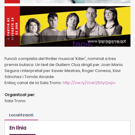
www.tarragona.cat
Funció completa del thriller musical 'Killer', nominat a tres
premis butaca. Un text de Guillem Clua dirigit per Joan Maria
Segura i interpretat per Xavier Mestres, Roger Conesa, Xavi
Sánchez i Tomás Alcaide.
Enllaç canal de la Sala Trono:
http://ow.ly/VceQ50yQopv
Organitzat per:
Sala Trono
Localització
En línia