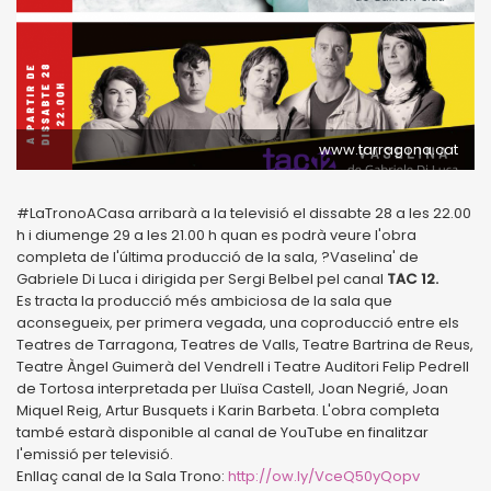
www.tarragona.cat
#LaTronoACasa arribarà a la televisió el dissabte 28 a les 22.00
h i diumenge 29 a les 21.00 h quan es podrà veure l'obra
completa de l'última producció de la sala, ?Vaselina' de
Gabriele Di Luca i dirigida per Sergi Belbel pel canal
TAC 12.
Es tracta la producció més ambiciosa de la sala que
aconsegueix, per primera vegada, una coproducció entre els
Teatres de Tarragona, Teatres de Valls, Teatre Bartrina de Reus,
Teatre Àngel Guimerà del Vendrell i Teatre Auditori Felip Pedrell
de Tortosa interpretada per Lluïsa Castell, Joan Negrié, Joan
Miquel Reig, Artur Busquets i Karin Barbeta. L'obra completa
també estarà disponible al canal de YouTube en finalitzar
l'emissió per televisió.
Enllaç canal de la Sala Trono:
http://ow.ly/VceQ50yQopv