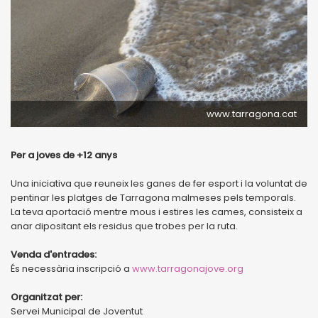
www.tarragona.cat
Per a joves de +12 anys
Una iniciativa que reuneix les ganes de fer esport i la voluntat de
pentinar les platges de Tarragona malmeses pels temporals.
La teva aportació mentre mous i estires les cames, consisteix a
anar dipositant els residus que trobes per la ruta.
Venda d'entrades:
És necessària inscripció a
www.tarragonajove.org
Organitzat per:
Servei Municipal de Joventut