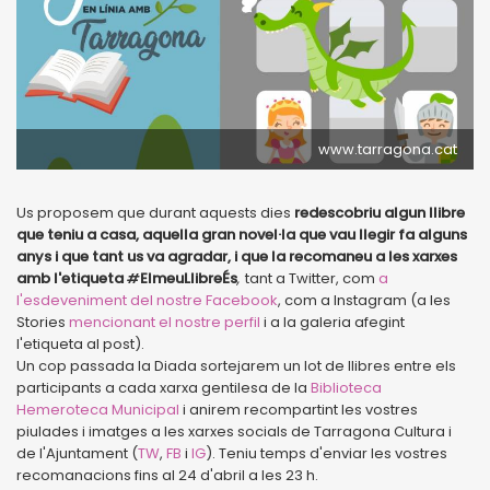
www.tarragona.cat
Us proposem que durant aquests dies
redescobriu
algun llibre
que teniu a casa, aquella gran novel·la que vau llegir fa alguns
anys i que tant us va agradar, i que la recomaneu a les xarxes
amb l'etiqueta
#
ElmeuLlibreÉs
,
tant a Twitter, com
a
l'esdeveniment del nostre Facebook
, com a Instagram (a les
Stories
mencionant el nostre perfil
i a la galeria afegint
l'etiqueta al post).
Un cop passada la Diada sortejarem un lot de llibres entre els
participants a cada xarxa gentilesa de la
Biblioteca
Hemeroteca Municipal
i anirem recompartint les vostres
piulades i imatges a les xarxes socials de Tarragona Cultura i
de l'Ajuntament (
TW
,
FB
i
IG
). Teniu temps d'enviar les vostres
recomanacions fins al 24 d'abril a les 23 h.