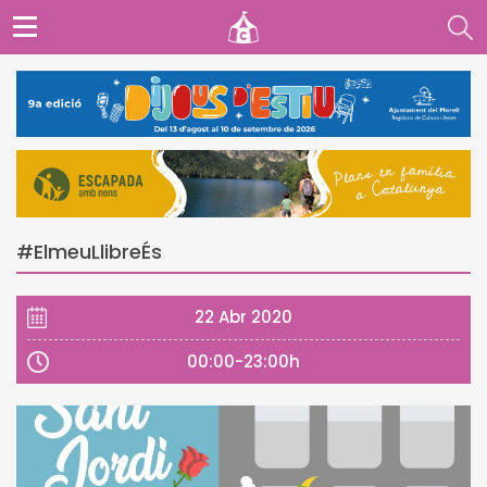
#ElmeuLlibreÉs
22 Abr 2020
00:00-23:00h