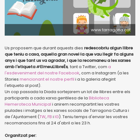
www.tarragona.cat
Us proposem que durant aquests dies
redescobriu
algun llibre
que teniu a casa, aquella gran novel·la que vau llegir fa alguns
anys i que tant us va agradar, i que la recomaneu a les xarxes
amb l'etiqueta
#
ElmeuLlibreÉs
,
tant a Twitter, com
a
l'esdeveniment del nostre Facebook
, com a Instagram (a les
Stories
mencionant el nostre perfil
i a la galeria afegint
l'etiqueta al post).
Un cop passada la Diada sortejarem un lot de llibres entre els
participants a cada xarxa gentilesa de la
Biblioteca
Hemeroteca Municipal
i anirem recompartint les vostres
piulades i imatges a les xarxes socials de Tarragona Cultura i
de l'Ajuntament (
TW
,
FB
i
IG
). Teniu temps d'enviar les vostres
recomanacions fins al 24 d'abril a les 23 h.
Organitzat per: