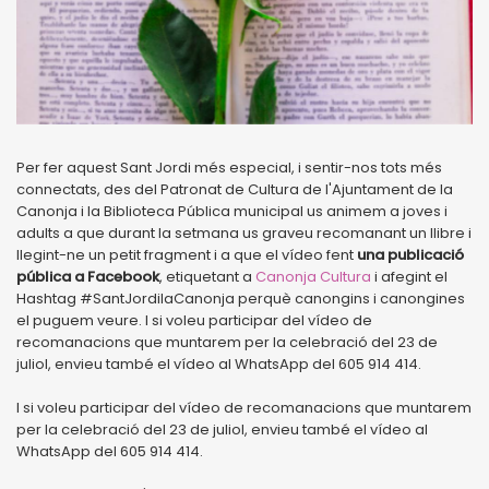
Per fer aquest Sant Jordi més especial, i sentir-nos tots més
connectats, des del Patronat de Cultura de l'Ajuntament de la
Canonja i la Biblioteca Pública municipal us animem a joves i
adults a que durant la setmana us graveu recomanant un llibre i
llegint-ne un petit fragment i a que el vídeo fent
una publicació
pública a Facebook
, etiquetant a
Canonja Cultura
i afegint el
Hashtag #SantJordilaCanonja perquè canongins i canongines
el puguem veure. I si voleu participar del vídeo de
recomanacions que muntarem per la celebració del 23 de
juliol, envieu també el vídeo al WhatsApp del 605 914 414.
I si voleu participar del vídeo de recomanacions que muntarem
per la celebració del 23 de juliol, envieu també el vídeo al
WhatsApp del 605 914 414.