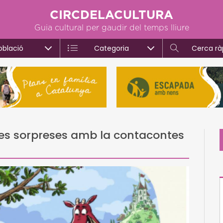
CIRCDELACULTURA
Guia cultural per gaudir del temps lliure
oblació
Categoria
Cerca rà
tres sorpreses amb la contacontes