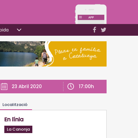
pida
17:00h
23 Abril 2020
Localització
En línia
La Canonja