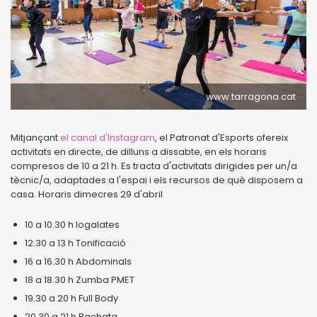
www.tarragona.cat
Mitjançant
el canal d'Instagram
, el Patronat d'Esports ofereix
activitats en directe, de dilluns a dissabte, en els horaris
compresos de 10 a 21 h. Es tracta d'activitats dirigides per un/a
tècnic/a, adaptades a l'espai i els recursos de què disposem a
casa. Horaris dimecres 29 d'abril
10 a 10.30 h Iogalates
12.30 a 13 h Tonificació
16 a 16.30 h Abdominals
18 a 18.30 h Zumba PMET
19.30 a 20 h Full Body
20.30 a 21 h Bachata