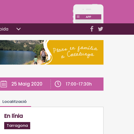
pida
25 Maig 2020
17:00-17:30h
Localització
En línia
Tarragona