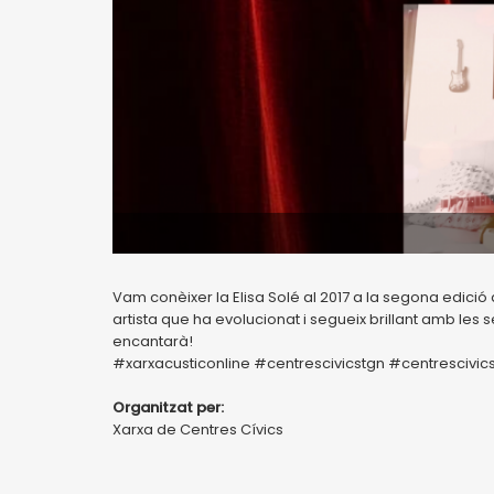
Vam conèixer la Elisa Solé al 2017 a la segona edic
artista que ha evolucionat i segueix brillant amb les
encantarà!
#xarxacusticonline #centrescivicstgn #centrescivi
Organitzat per:
Xarxa de Centres Cívics