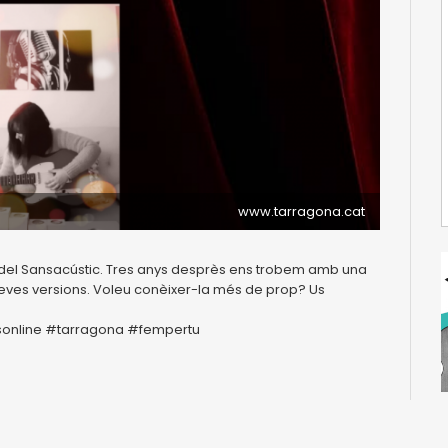
www.tarragona.cat
ió del Sansacústic. Tres anys desprès ens trobem amb una
 seves versions. Voleu conèixer-la més de prop? Us
csonline #tarragona #fempertu