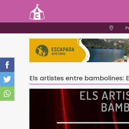
P
Els artistes entre bambolines: E