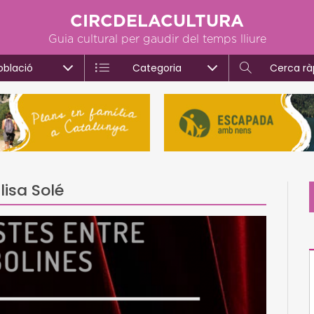
CIRCDELACULTURA
Guia cultural per gaudir del temps lliure
oblació
Categoria
Cerca rà
lisa Solé