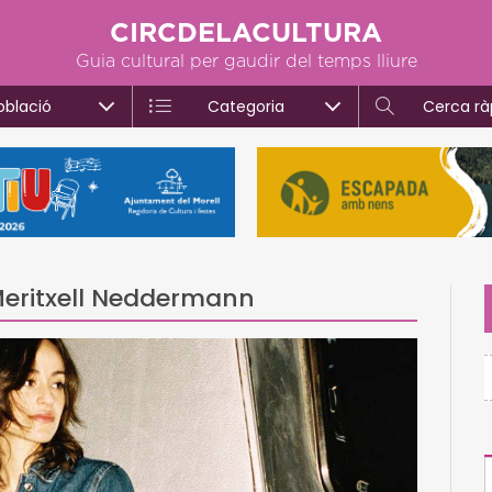
CIRCDELACULTURA
Guia cultural per gaudir del temps lliure
oblació
Categoria
Cerca rà
Meritxell Neddermann