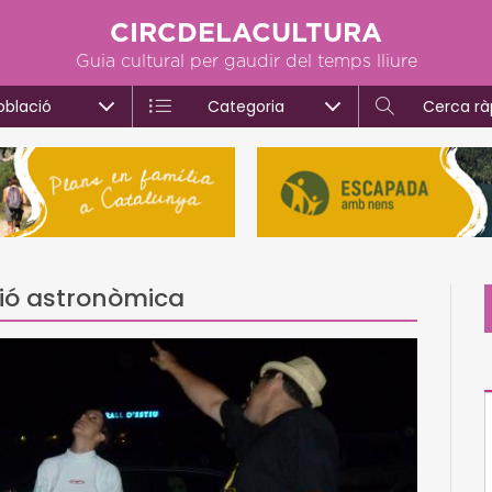
CIRCDELACULTURA
Guia cultural per gaudir del temps lliure
oblació
Categoria
Cerca rà
ió astronòmica