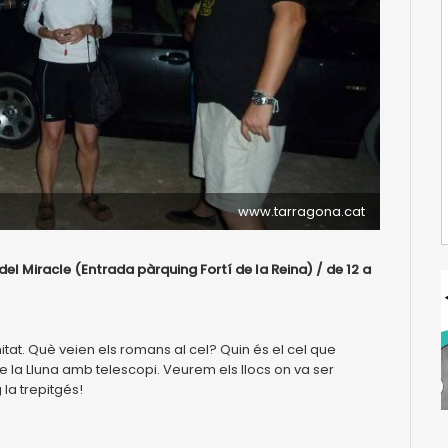
www.tarragona.cat
 del Miracle (Entrada pàrquing Fortí de la Reina) / de 12 a
itat. Què veien els romans al cel? Quin és el cel que
a Lluna amb telescopi. Veurem els llocs on va ser
la trepitgés!