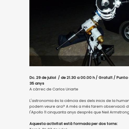
Dc. 29 de juliol / de 21.30 a 00.00 h / Gratuït / Punta
35 anys
A càrrec de Carlos Uriarte
L'astronomia és la ciència des dels inicis de la human
podem veure ara? A més a més farem observació de l
l'Apollo 11 cinquanta anys després que Neil Armstrong 
Aquesta activitat està formada per dos torns: