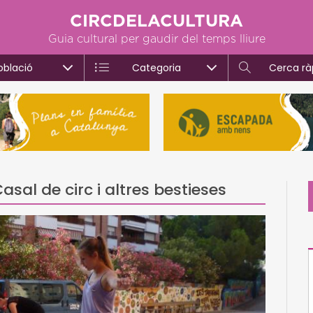
CIRCDELACULTURA
Guia cultural per gaudir del temps lliure
oblació
Categoria
Cerca rà
sal de circ i altres bestieses