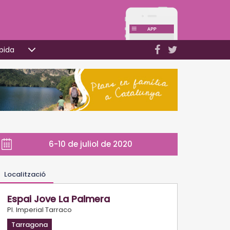
pida
6-10 de juliol de 2020
Localització
Espai Jove La Palmera
Pl. Imperial Tarraco
Tarragona