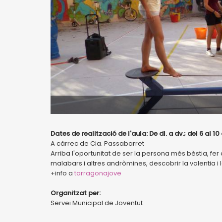
Dates de realització de l'aula: De dl. a dv.; del 6 al 10 
A càrrec de Cia. Passabarret
Arriba l'oportunitat de ser la persona més bèstia, fe
malabars i altres andròmines, descobrir la valentia i 
+info a
tarragonajove
Organitzat per:
Servei Municipal de Joventut