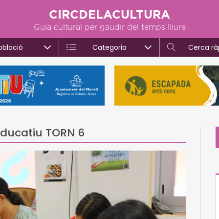
CIRCDELACULTURA
Guia cultural per gaudir del temps lliure
oblació
Categoria
Cerca rà
educatiu TORN 6