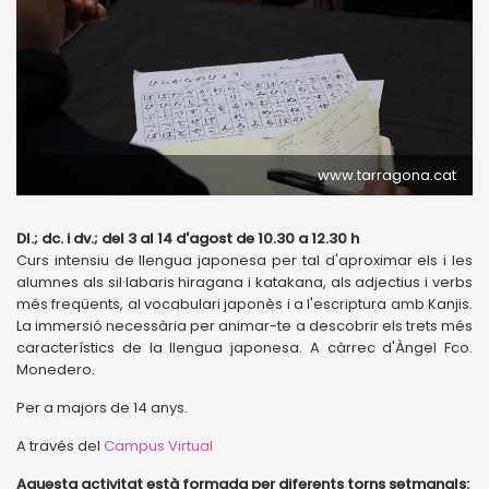
www.tarragona.cat
Dl.; dc. i dv.; del 3 al 14 d'agost de 10.30 a 12.30 h
Curs intensiu de llengua japonesa per tal d'aproximar els i les
alumnes als sil·labaris hiragana i katakana, als adjectius i verbs
més freqüents, al vocabulari japonès i a l'escriptura amb Kanjis.
La immersió necessària per animar-te a descobrir els trets més
característics de la llengua japonesa. A càrrec d'Àngel Fco.
Monedero.
Per a majors de 14 anys.
A través del
Campus Virtual
Aquesta activitat està formada per diferents torns setmanals: