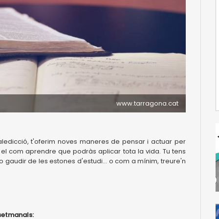
www.tarragona.cat
aledicció, t'oferim noves maneres de pensar i actuar per
è i el com aprendre que podràs aplicar tota la vida. Tu tens
no gaudir de les estones d'estudi... o com a mínim, treure'n
 setmanals: