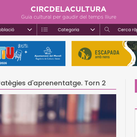
CIRCDELACULTURA
Guia cultural per gaudir del temps lliure
oblació
Categoria
Cerca rà
tratègies d'aprenentatge. Torn 2