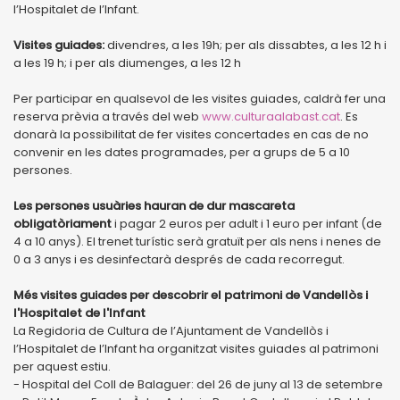
l’Hospitalet de l’Infant.
Visites guiades:
divendres, a les 19h; per als dissabtes, a les 12 h i
a les 19 h; i per als diumenges, a les 12 h
Per participar en qualsevol de les visites guiades, caldrà fer una
reserva prèvia a través del web
www.culturaalabast.cat
. Es
donarà la possibilitat de fer visites concertades en cas de no
convenir en les dates programades, per a grups de 5 a 10
persones.
Les persones usuàries hauran de dur mascareta
obligatòriament
i pagar 2 euros per adult i 1 euro per infant (de
4 a 10 anys). El trenet turístic serà gratuït per als nens i nenes de
0 a 3 anys i es desinfectarà després de cada recorregut.
Més visites guiades per descobrir el patrimoni de Vandellòs i
l'Hospitalet de l'Infant
La Regidoria de Cultura de l’Ajuntament de Vandellòs i
l’Hospitalet de l’Infant ha organitzat visites guiades al patrimoni
per aquest estiu.
- Hospital del Coll de Balaguer: del 26 de juny al 13 de setembre