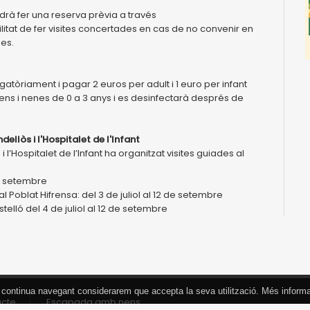
ldrà fer una reserva prèvia a través
litat de fer visites concertades en cas de no convenir en
es.
tòriament i pagar 2 euros per adult i 1 euro per infant
s nens i nenes de 0 a 3 anys i es desinfectarà després de
ellòs i l'Hospitalet de l'Infant
l’Hospitalet de l’Infant ha organitzat visites guiades al
de setembre
l Poblat Hifrensa: del 3 de juliol al 12 de setembre
telló del 4 de juliol al 12 de setembre
 Si continua navegant considerarem que accepta la seva utilització. Més inform
acte
Escapada amb nens