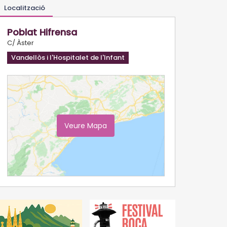
Localització
Poblat Hifrensa
C/ Àster
Vandellòs i l'Hospitalet de l'Infant
Veure Mapa
Ampliar Mapa