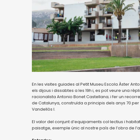
En les visites guiades al Petit Museu Escola Àster An
els dijous i dissabtes a les 19h i, es pot veure una rèp
racionalista Antonio Bonet Castellana; i fer un recorr
de Catalunya, construïda a principis dels anys 70 per a
Vandellòs I.
El valor del conjunt d’equipaments col·lectius i habi
paisatge, exemple únic al nostre país de l’obra de l’a