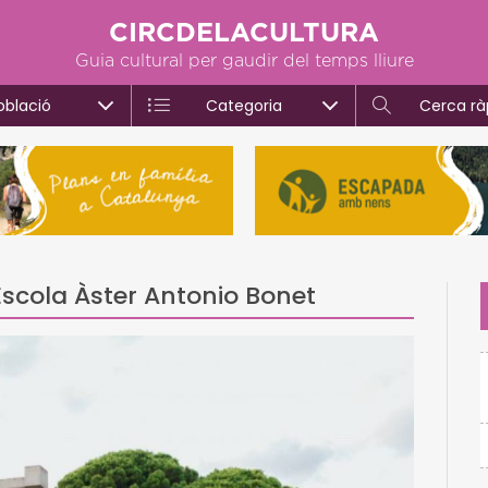
CIRCDELACULTURA
Guia cultural per gaudir del temps lliure
oblació
Categoria
Cerca rà
Escola Àster Antonio Bonet