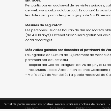
Entrades:
Per participar en qualsevol de les visites guiades, ca
del web www.culturaalabast.cat. Es donarà la possibi
les dates programades, per a grups de 5 a 10 person
Mesures de seguretat:
Les persones usuàries hauran de dur mascareta obliga
(de 4 a 10 anys). El trenet turístic serà gratuït per al
cada recorregut.
Més visites guiades per descobrir el patrimoni de Vand
La Regidoria de Cultura de l’Ajuntament de Vandellòs i 
patrimoni per aquest estiu.
- Hospital del Coll de Balaguer: del 26 de juny al 13 
- Petit Museu Escola Àster Antonio Bonet Castellana i a
- Molí de l’Oli de Vandellòs i al poble medieval de Cas
Per tal de poder millorar els nostres serveis utilitzem cookies de tercers.
Tancar
Qui som
Avís legal
Publicitat
Cont