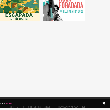
ació
aquí
© 2026 CIRCDELACULTURA
powered by:
EM