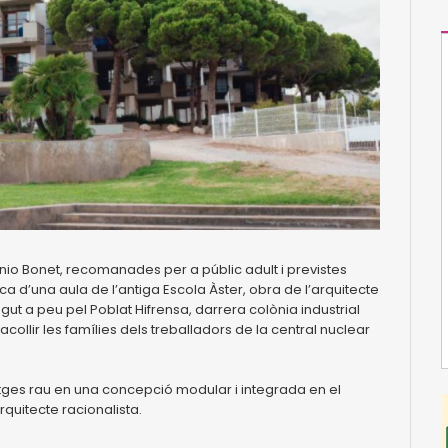
tonio Bonet, recomanades per a públic adult i previstes
lica d’una aula de l’antiga Escola Àster, obra de l’arquitecte
egut a peu pel Poblat Hifrensa, darrera colònia industrial
collir les famílies dels treballadors de la central nuclear
tatges rau en una concepció modular i integrada en el
rquitecte racionalista.