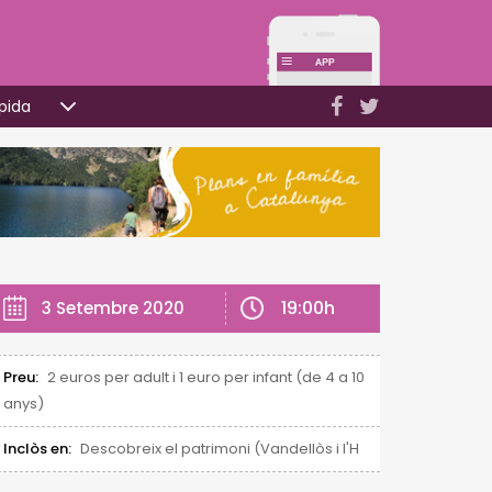
pida
19:00h
3 Setembre 2020
Preu:
2 euros per adult i 1 euro per infant (de 4 a 10
anys)
Inclòs en:
Descobreix el patrimoni (Vandellòs i l'Hospitalet de l'Infan