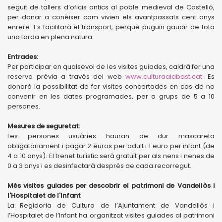
seguit de tallers d’oficis antics al poble medieval de Castelló,
per donar a conèixer com vivien els avantpassats cent anys
enrere. Es facilitarà el transport, perquè puguin gaudir de tota
una tarda en plena natura.
Entrades:
Per participar en qualsevol de les visites guiades, caldrà fer una
reserva prèvia a través del web
www.culturaalabast.cat
. Es
donarà la possibilitat de fer visites concertades en cas de no
convenir en les dates programades, per a grups de 5 a 10
persones.
Mesures de seguretat:
Les persones usuàries hauran de dur mascareta
obligatòriament i pagar 2 euros per adult i 1 euro per infant (de
4 a 10 anys). El trenet turístic serà gratuït per als nens i nenes de
0 a 3 anys i es desinfectarà després de cada recorregut.
Més visites guiades per descobrir el patrimoni de Vandellòs i
l'Hospitalet de l'Infant
La Regidoria de Cultura de l’Ajuntament de Vandellòs i
l’Hospitalet de l’Infant ha organitzat visites guiades al patrimoni