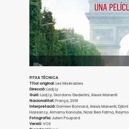
FITXA TÈCNICA
Títol original:
Les Misérables
Direcció:
Ladj Ly
Guió:
Ladj Ly, Giordano Gederlini, Alexis Manenti
Nacionalitat:
França, 2019
Interpretació:
Damien Bonnard, Alexis Manenti, Djibril
Hassan Ly, Almamy Kanoute, Nizar Ben Fatma, Raym
Fotografia:
Julien Poupard
Versió:
VOS