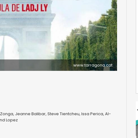
www.tarragona.cat
 Zonga, Jeanne Balibar, Steve Tientcheu, Issa Perica, Al-
ond Lopez