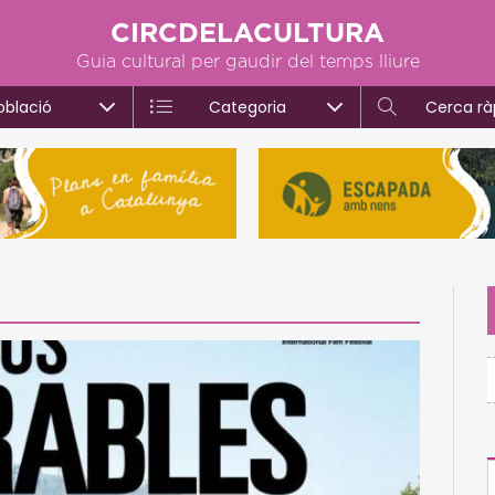
CIRCDELACULTURA
Guia cultural per gaudir del temps lliure
oblació
Categoria
Cerca rà