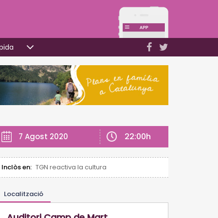
pida
22:00h
7 Agost 2020
Inclòs en:
TGN reactiva la cultura
Localització
Auditori Camp de Mart