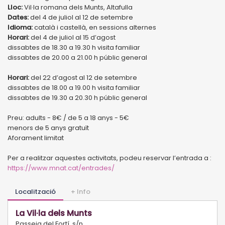
Lloc:
Vil·la romana dels Munts, Altafulla
Dates:
del 4 de juliol al 12 de setembre
Idioma:
català i castellà, en sessions alternes
Horari:
del 4 de juliol al 15 d’agost
dissabtes de 18.30 a 19.30 h visita familiar
dissabtes de 20.00 a 21.00 h públic general
Horari:
del 22 d’agost al 12 de setembre
dissabtes de 18.00 a 19.00 h visita familiar
dissabtes de 19.30 a 20.30 h públic general
Preu: adults - 8€ / de 5 a 18 anys - 5€
menors de 5 anys gratuït
Aforament limitat
Per a realitzar aquestes activitats, podeu reservar l’entrada a :
https://www.mnat.cat/entrades/
Localització
+ Info
La Vil·la dels Munts
Passeig del Fortí, s/n