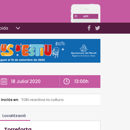
pida
13:00h
18 Juliol 2020
Inclòs en:
TGN reactiva la cultura
Localització
Torreforta