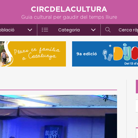
CIRCDELACULTURA
Guia cultural per gaudir del temps lliure
oblació
Categoria
Cerca rà