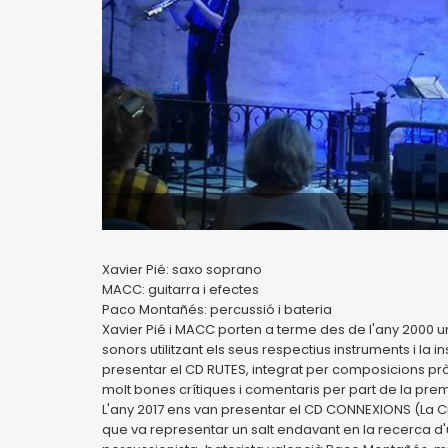
Xavier Pié: saxo soprano
MACC: guitarra i efectes
Paco Montañés: percussió i bateria
Xavier Pié i MACC porten a terme des de l'any 2000 un
sonors utilitzant els seus respectius instruments i la 
presentar el CD RUTES, integrat per composicions pròpie
molt bones crítiques i comentaris per part de la pre
L'any 2017 ens van presentar el CD CONNEXIONS (La C
que va representar un salt endavant en la recerca d