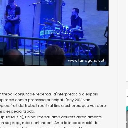
www.tarragona.cat
 treball conjunt de recerca i d'interpretació d'espais
inspiració com a premissa principal. L'any 2013 van
s, fruit del treball realitzat fins aleshores, que va rebre
msa especialitzada.
úpula Music), un nou treball amb acurats arranjaments,
'un so propi, més contundent. Amb la incorporació del