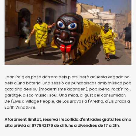
Joan Reig es posa darrera dels plats, però aquesta vegada no
dels d'una bateria. Una sessió de punxadiscos amb música pop
catalana dels 60 (modernisme aborigen), pop ibèric, rock'n'roll,
garatge, disco music i soul. Una mica, al gust del consumidor.
De l'Elvis a Village People, de Los Bravos a l'Aretha, d'Els Dracs a
Earth Wind&Fire.
Aforament limitat, reserva i recollida d'entrades gratuïtes amb
cita prèvia al 977842176 de dilluns a divendres de 17 a 21h.