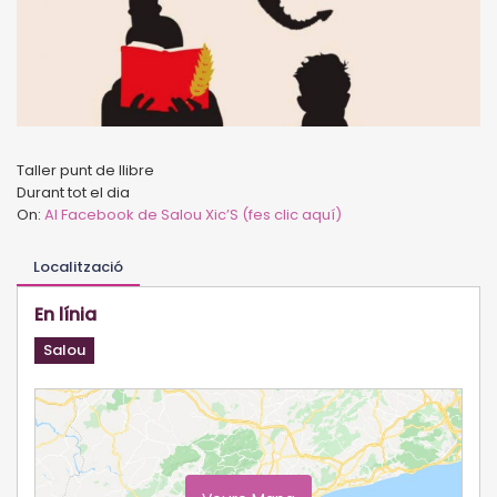
Taller punt de llibre
Durant tot el dia
On:
Al Facebook de Salou Xic’S (fes clic aquí)
Localització
En línia
Salou