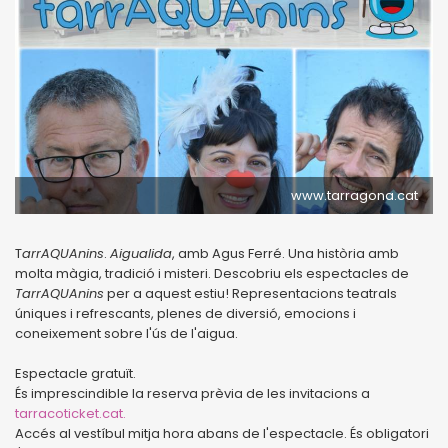
www.tarragona.cat
T
arrAQUAnins
.
Aigualida
, amb Agus Ferré. Una història amb
molta màgia, tradició i misteri. Descobriu els espectacles de
TarrAQUAnins
per a aquest estiu! Representacions teatrals
úniques i refrescants, plenes de diversió, emocions i
coneixement sobre l'ús de l'aigua.
Espectacle gratuït.
És imprescindible la reserva prèvia de les invitacions a
tarracoticket.cat.
Accés al vestíbul mitja hora abans de l'espectacle. És obligatori