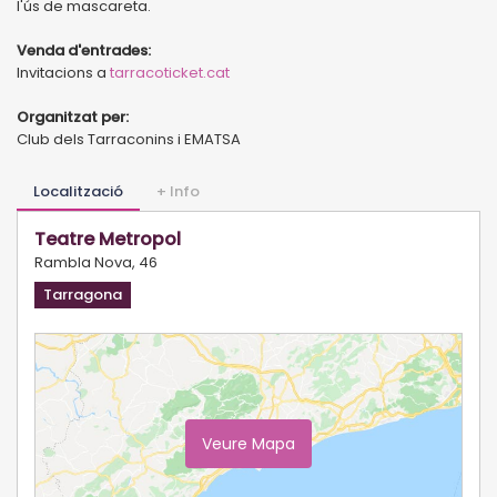
l'ús de mascareta.
Venda d'entrades:
Invitacions a
tarracoticket.cat
Organitzat per:
Club dels Tarraconins i EMATSA
Localització
+ Info
Teatre Metropol
Rambla Nova, 46
Tarragona
Veure Mapa