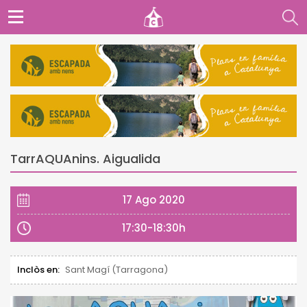
TarrAQUAnins. Aigualida
17 Ago 2020
17:30-18:30h
Inclòs en:
Sant Magí (Tarragona)